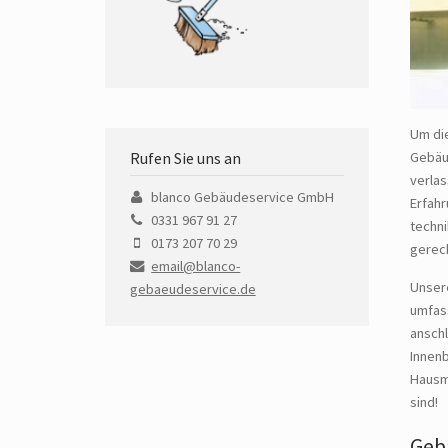
Um die
Rufen Sie uns an
Gebäud
verla
blanco Gebäudeservice GmbH
Erfahr
0331 967 91 27
techn
0173 207 70 29
gerec
email@blanco-
Unsere
gebaeudeservice.de
umfass
ansch
Innenb
Hausme
sind!
Geb