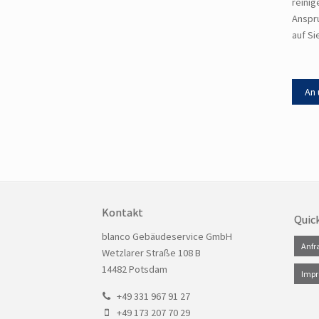
reinig
Anspru
auf Si
An 
Kontakt
Quic
blanco Gebäudeservice GmbH
Navig
Anfr
Wetzlarer Straße 108 B
übers
14482 Potsdam
Imp
+49 331 967 91 27
+49 173 207 70 29