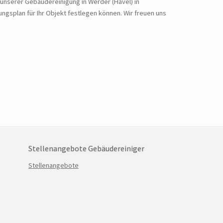
e unserer Gebäudereinigung in Werder (Havel) in
gsplan für Ihr Objekt festlegen können. Wir freuen uns
Stellenangebote Gebäudereiniger
Navigation
Stellenangebote
überspringen