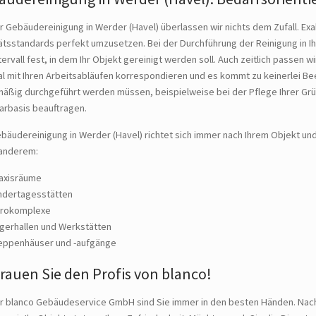
r Gebäudereinigung in Werder (Havel) überlassen wir nichts dem Zufall. E
ätsstandards perfekt umzusetzen. Bei der Durchführung der Reinigung in Ih
tervall fest, in dem Ihr Objekt gereinigt werden soll. Auch zeitlich passen 
l mit Ihren Arbeitsabläufen korrespondieren und es kommt zu keinerlei Beei
mäßig durchgeführt werden müssen, beispielweise bei der Pflege Ihrer Gr
arbasis beauftragen.
bäudereinigung in Werder (Havel) richtet sich immer nach Ihrem Objekt u
 anderem:
axisräume
ndertagesstätten
rokomplexe
gerhallen und Werkstätten
eppenhäuser und -aufgänge
rauen Sie den Profis von blanco!
er blanco Gebäudeservice GmbH sind Sie immer in den besten Händen. Nac