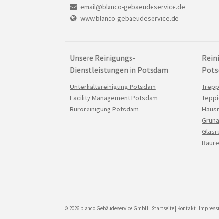
email@blanco-gebaeudeservice.de
www.blanco-gebaeudeservice.de
Unsere Reinigungs-
Rein
Dienstleistungen in Potsdam
Pot
Navigation
Navig
Unterhaltsreinigung Potsdam
Trepp
überspringen
übers
Facility Management Potsdam
Teppi
Büroreinigung Potsdam
Hausm
Grüna
Glasr
Baure
© 2026 blanco Gebäudeservice GmbH |
Startseite
|
Kontakt
|
Impres