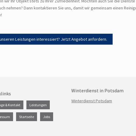
en wir Ihr Objekt stets zu Ihrer Zufriedenheit. Möchten auch Sie die Dienst
ch nehmen? Dann kontaktieren Sie uns, damit wir gemeinsam einen Reinigun
e!
unseren Leistungen interessiert? Jetzt Angebot anfordern.
Winterdienst in Potsdam
klinks
Navigation
Winterdienst Potsdam
ation
age & Kontakt
Leistungen
überspringen
pringen
ressum
Startseite
Jobs