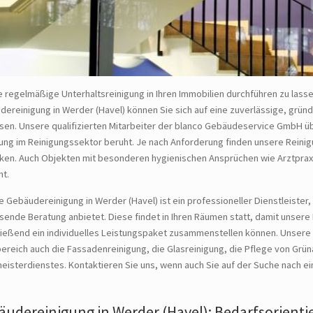
 regelmäßige Unterhaltsreinigung in Ihren Immobilien durchführen zu lasse
ereinigung in Werder (Havel) können Sie sich auf eine zuverlässige, grün
ssen. Unsere qualifizierten Mitarbeiter der blanco Gebäudeservice GmbH ü
ung im Reinigungssektor beruht. Je nach Anforderung finden unsere Reinig
iken. Auch Objekten mit besonderen hygienischen Ansprüchen wie Arztprax
ht.
 Gebäudereinigung in Werder (Havel) ist ein professioneller Dienstleister
ende Beratung anbietet. Diese findet in Ihren Räumen statt, damit unsere 
ließend ein individuelles Leistungspaket zusammenstellen können. Unser
ereich auch die Fassadenreinigung, die Glasreinigung, die Pflege von Grün
isterdienstes. Kontaktieren Sie uns, wenn auch Sie auf der Suche nach ei
äudereinigung in Werder (Havel): Bedarfsorienti