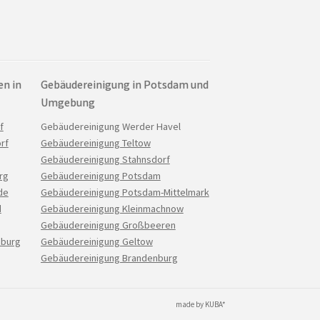
en in
Gebäudereinigung in Potsdam und
Umgebung
Navigation
f
Gebäudereinigung Werder Havel
überspringen
rf
Gebäudereinigung Teltow
Gebäudereinigung Stahnsdorf
rg
Gebäudereinigung Potsdam
de
Gebäudereinigung Potsdam-Mittelmark
d
Gebäudereinigung Kleinmachnow
Gebäudereinigung Großbeeren
nburg
Gebäudereinigung Geltow
Gebäudereinigung Brandenburg
made by
KUBA*