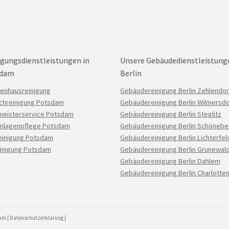
igungsdienstleistungen in
Unsere Gebäudedienstleistung
sdam
Berlin
ation
Navigation
enhausreinigung
Gebäudereinigung Berlin Zehlendor
pringen
überspringen
chreinigung Potsdam
Gebäudereinigung Berlin Wilmersdo
eisterservice Potsdam
Gebäudereinigung Berlin Steglitz
nlagenpflege Potsdam
Gebäudereinigung Berlin Schönebe
einigung Potsdam
Gebäudereinigung Berlin Lichterfel
inigung Potsdam
Gebäudereinigung Berlin Grunewal
Gebäudereinigung Berlin Dahlem
Gebäudereinigung Berlin Charlotte
sum
|
Datenschutzerklärung
|