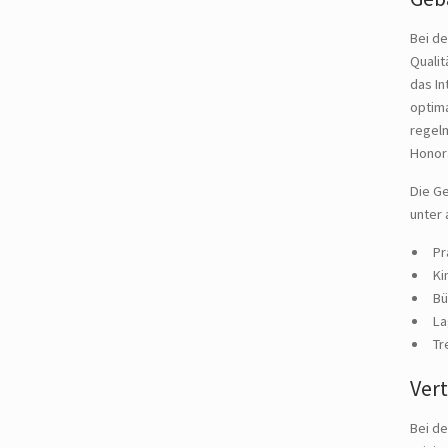
Bei de
Qualit
das In
optima
regel
Honor
Die Ge
unter
Pr
Ki
Bü
La
Tr
Vert
Bei d